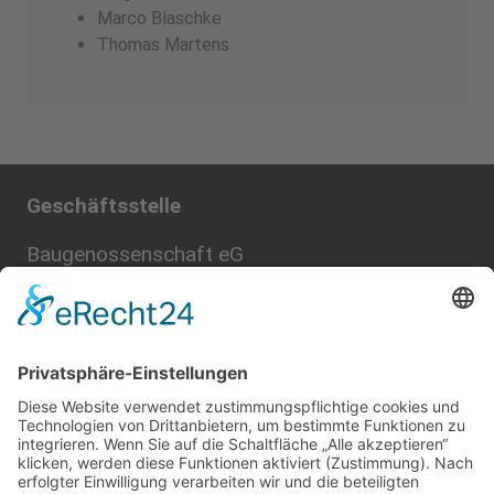
Marco Blaschke
Thomas Martens
Geschäftsstelle
Baugenossenschaft eG
Bei der Friedenseiche 2
23730 Neustadt in Holstein
Sie erreichen uns
telefonisch 04561-5112-0 (Zentrale)
per Fax 04561-5112-15
per E-Mail:
info@bg-neustadt.de